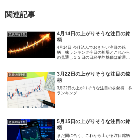
関連記事
4月14日の上がりそうな注目の銘
急騰銘柄予想
柄
4月14日 今仕込んでおきたい注目の銘
柄 株ランキング今日の相場とこれから
の見通し１３日の日経平均株価は前週末
比４２１円安の５万６５０２円と反落
し、ＴＯＰＩＸも３日続落となるなど、
やや調整色の強い一日となりました。週
3月22日の上がりそうな注目の銘
急騰銘柄予想
末に行われた米国とイラン...
柄
3月22日の上がりそうな注目の株銘柄 株
ランキング
5月15日の上がりそうな注目の銘
急騰銘柄予想
柄
まだ間に合う、これから上がる注目銘柄