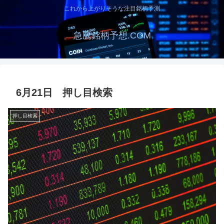
これから上がりそうな注目銘柄予測
急騰銘柄予想.COM
6月21日 押し目検索
押し目検索