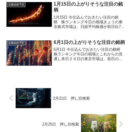
1月15日の上がりそうな注目の銘
急騰銘柄予想
柄
1月15日 今仕込んでおきたい注目の銘
柄 株ランキング今日の相場きょうの東
京株式市場は、日経平均株価が前日比792
円高と大幅に3日続伸し、終値・指数とも
に連日で最高値を更新する非常に強い相
場となりました。米国株安という逆風が
6月1日の上がりそうな注目の銘柄
急騰銘柄予想
あったにもかかわ...
6月1日 今仕込んでおきたい注目の銘柄
株ランキング今日の相場とこれからの見
通し本日２９日の東京市場は、前日の急
落局面から一転して大幅反発となり、日
経平均、TOPIXともに終値ベースで史上
最高値を更新する強い展開となりまし
た。米国とイランを...
2月21日 押し目検索
2月25日 押し目検索