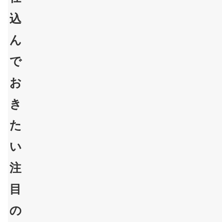
込
ん
で
お
き
た
い
注
目
の