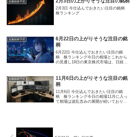
2月3日の上がりそうな注目の銘柄
急騰銘柄予想
2月3日 今仕込んでおきたい注目の銘柄
株ランキング
6月22日の上がりそうな注目の銘
急騰銘柄予想
柄
6月22日 今仕込んでおきたい注目の銘
柄 株ランキング今日の相場とこれから
の見通し19日の東京株式市場は、日経平
均株価が前日比196円57銭高の7万1250円
06銭と7営業日続伸し、終値ベースで連日
最高値を更新しました。朝方は前日の米
11月6日の上がりそうな注目の銘
急騰銘柄予想
国株高...
柄
11月6日 今仕込んでおきたい注目の銘
柄 株ランキング今日の相場11月に入っ
て相場は波乱含みの展開が続いており、
とくにAI関連株の高値警戒感が強まる中
で国内外の株式市場に調整圧力がかかっ
ています。先週の米FOMC後、市場の12
月利下げ観測が...