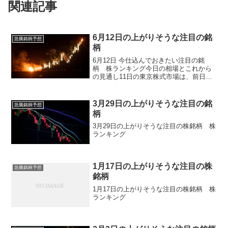
関連記事
6月12日の上がりそうな注目の銘
急騰銘柄予想
柄
6月12日 今仕込んでおきたい注目の銘
柄 株ランキング今日の相場とこれから
の見通し11日の東京株式市場は、前日の
急落を受けた自律反発期待と中東情勢を
巡る警戒感が交錯するなか、日経平均は
小幅ながら反発して取引を終えました。
3月29日の上がりそうな注目の銘
急騰銘柄予想
前日の米国市場ではイ...
柄
3月29日の上がりそうな注目の株銘柄 株
ランキング
1月17日の上がりそうな注目の株
急騰銘柄予想
銘柄
1月17日の上がりそうな注目の株銘柄 株
ランキング