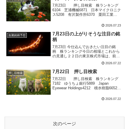
市場で半導体株が堅調に推移したことも
7月23日 押し目検索 株ランキング
追い風となり、日経平均は...
6104 芝浦機械6871 日本マイクロニク
ス5208 有沢製作所6370 栗田工業
3105 日清紡ホールディングス
2026.07.23
7月23日の上がりそうな注目の銘
急騰銘柄予想
柄
7月23日 今仕込んでおきたい注目の銘
柄 株ランキング今日の相場とこれから
の見通し２２日の東京株式市場は、前日
の米国株高やＡＩ関連株への買いを好感
2026.07.22
し、朝方は半導体関連を中心に買いが先
行して日経平均は６万７０００円台を回
7月22日 押し目検索
押し目検索
復する場面がありました。しかし、高値
7月22日 押し目検索 株ランキング
では戻り待ちの売りが厚く、後場に入
7182 ゆうちょ銀行5889 Japan
る...
Eyewear Holdings4212 積水樹脂6652
IDEC8331 千葉銀行
2026.07.22
次のページ