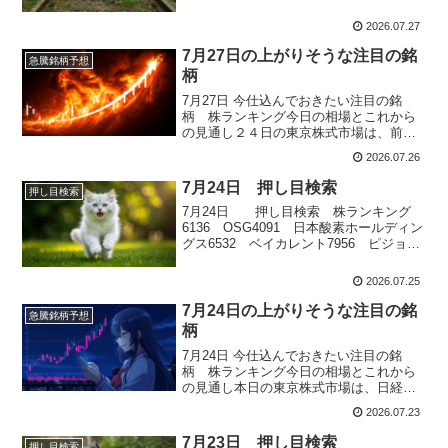
ス2413 エムスリー
2026.07.27
7月27日の上がりそうな注目の銘
急騰銘柄予想
柄
7月27日 今仕込んでおきたい注目の銘
柄 株ランキング今日の相場とこれから
の見通し２４日の東京株式市場は、前日
の米国株大幅安を受けてAI・半導体関連
2026.07.26
株を中心に売りが膨らみ、日経平均株価
は前日比1,811円45銭安の6万4,611円15
7月24日 押し目検索
押し目検索
銭、TOPIXも4日ぶりに反落しました。ア
7月24日 押し目検索 株ランキング
ルファベットや...
6136 OSG4091 日本酸素ホールディン
グス6532 ベイカレント7956 ピジョン
7867 タカラトミー
2026.07.25
7月24日の上がりそうな注目の銘
急騰銘柄予想
柄
7月24日 今仕込んでおきたい注目の銘
柄 株ランキング今日の相場とこれから
の見通し本日の東京株式市場は、日経平
均株価が前日比307円高と反発し、TOPIX
2026.07.23
も3日続伸となりました。朝方はAI・半導
体関連株への買いが先行したほか、韓国
7月23日 押し目検索
押し目検索