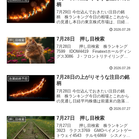
柄
7月29日 今仕込んでおきたい注目の銘
柄 株ランキング今日の相場とこれから
の見通し本日の東京株式市場は、日経平
均株価が前日比2,566円27銭安の62,364円
2026.07.28
92銭、TOPIXも102.48ポイント安の
3,963.59ポイントと、ともに大幅反落と
7月28日 押し目検索
押し目検索
なりました。前日の米国市場で半導体関
7月28日 押し目検索 株ランキング
連株が...
7599 IDOM4419 Finatextホールディン
グス3086 J・フロントリテイリング
8233 高島屋2652 まんだらけ
2026.07.28
7月28日の上がりそうな注目の銘
急騰銘柄予想
柄
7月28日 今仕込んでおきたい注目の銘
柄 株ランキング今日の相場とこれから
の見通し日経平均株価は前週末の急落に
対する自律反発の動きが優勢となり、前
2026.07.27
週末比320円高の6万4931円で取引を終え
ました。中東情勢の緊張緩和期待や原油
7月27日 押し目検索
押し目検索
価格の急落を背景に投資家心理が改善
7月27日 押し目検索 株ランキング
し、朝方は65000円台を回復...
3923 ラクス3769 GMOペイメントゲー
トウェイ4543 テルモ6869 シスメック