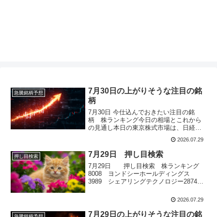
7月30日の上がりそうな注目の銘
急騰銘柄予想
柄
7月30日 今仕込んでおきたい注目の銘
柄 株ランキング今日の相場とこれから
の見通し本日の東京株式市場は、日経平
均株価が前日比930円73銭安の6万1434円
2026.07.29
19銭と大幅に続落しました。一方で、
TOPIXは小幅ながら反発しており、指数
7月29日 押し目検索
押し目検索
によって明暗が分かれる展開となりまし
7月29日 押し目検索 株ランキング
た。朝方は前日の急落に...
8008 ヨンドシーホールディングス
3989 シェアリングテクノロジー2874
ヨコレイ8698 マネックスグループ
2175 エス・エム・エス
2026.07.29
7月29日の上がりそうな注目の銘
急騰銘柄予想